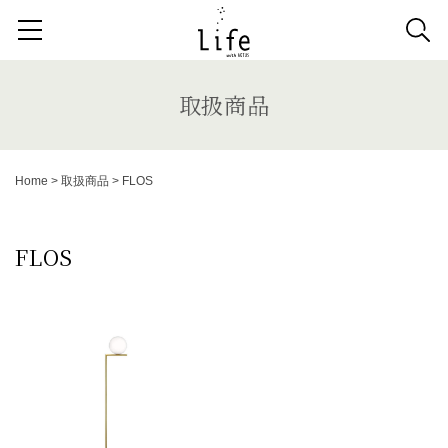
検索する記事の種類：
取扱商品
納品事例
News
取扱商品
検索
Home
>
取扱商品
>
FLOS
キーワードから記事を探す
FLOS
ダイニングテーブル
ファブリック コレクション
ダイニングチェア
ベンチ
ベッド
スツール
システムソファ
テラス
AVボード
サイドテーブル
収納家具
デスク
照明
コンソールデスク
ミラー
3人掛けソファ