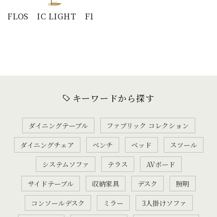
キッズ家具
2人掛けソファ
リビングテーブル
FLOS IC LIGHT F1
キッチンボード
1人掛けソファ
ラグ
カーテン
アンティーク
チェア
カウチソファ
全てのキーワードを表示
キーワードから探す
ダイニングテーブル
ファブリック コレクション
ダイニングチェア
ベンチ
ベッド
スツール
システムソファ
テラス
AVボード
サイドテーブル
収納家具
デスク
照明
コンソールデスク
ミラー
3人掛けソファ