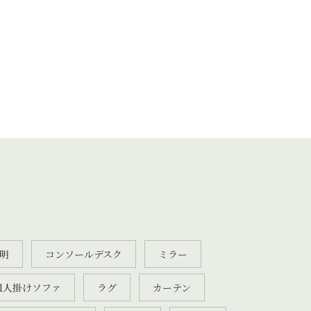
明
コンソールデスク
ミラー
1人掛けソファ
ラグ
カーテン