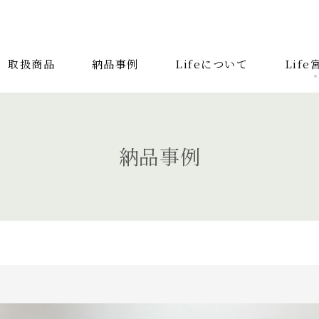
取扱商品
納品事例
Lifeについて
Lif
取扱商品
納品事
検索する記事の種類：
納品事例
キーワードから
システムソファ
テラス
AVボード
サイ
照明
コンソールデスク
ミラー
3人掛
2人掛けソファ
リビングテーブル
キッチン
カーテン
アンティーク
チェア
カウチ