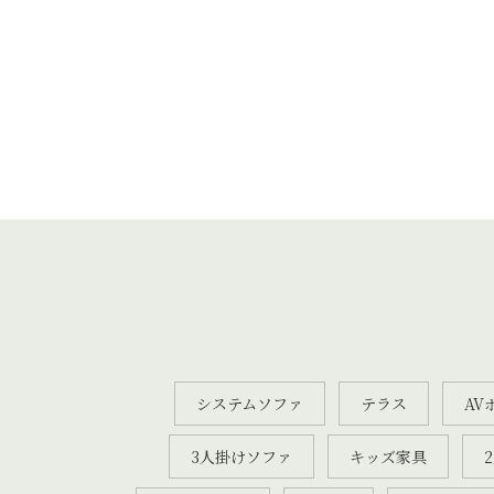
システムソファ
テラス
AV
3人掛けソファ
キッズ家具