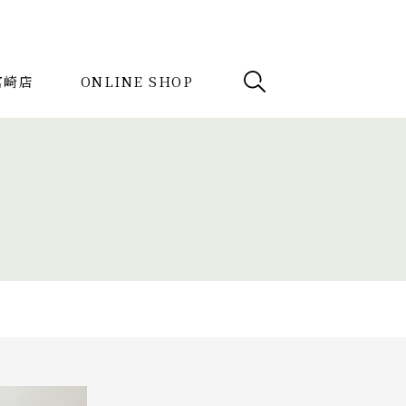
e宮崎店
ONLINE SHOP
例
News
検索
記事を探す
ドテーブル
収納家具
デスク
けソファ
キッズ家具
ボード
1人掛けソファ
ラグ
ソファ
ダイニングテーブル