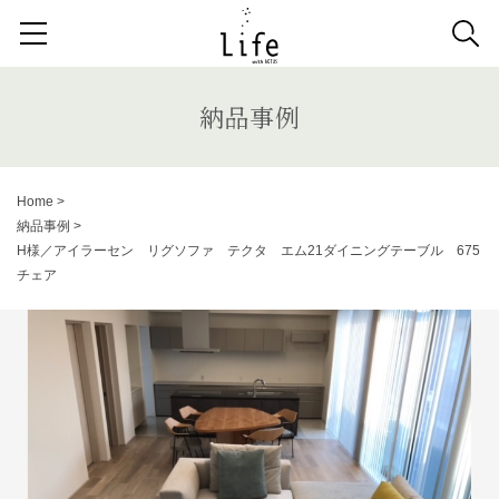
検索する記事の種類：
取扱商品
納品事例
News
納品事例
検索
Home
>
納品事例
>
キーワードから記事を探す
H様／アイラーセン リグソファ テクタ エム21ダイニングテーブル 675
チェア
収納家具
デスク
照明
コンソールデスク
ミラー
3人掛けソファ
キッズ家具
2人掛けソファ
リビングテーブル
キッチンボード
1人掛けソファ
ラグ
カーテン
アンティーク
チェア
カウチソファ
ダイニングテーブル