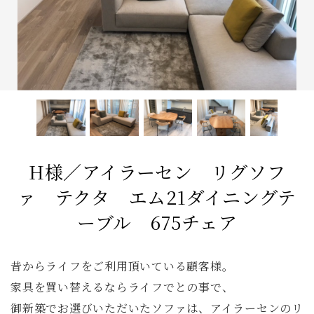
ファブリック コレクション
ダイニングチェア
ベンチ
ベッド
スツール
システムソファ
テラス
AVボード
サイドテーブル
全てのキーワードを表示
H様／アイラーセン リグソフ
ァ テクタ エム21ダイニングテ
ーブル 675チェア
昔からライフをご利用頂いている顧客様。
家具を買い替えるならライフでとの事で、
御新築でお選びいただいたソファは、アイラーセンのリ