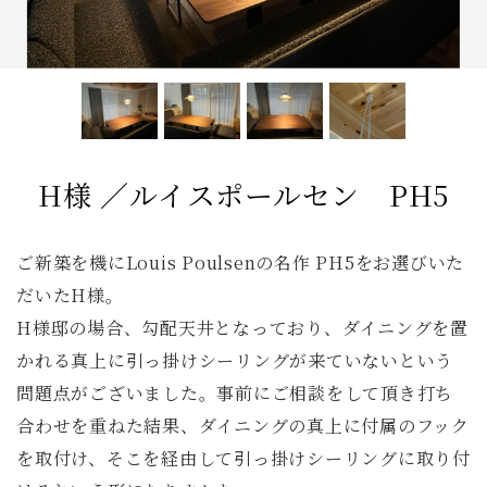
コンソールデスク
ミラー
3人掛けソファ
キッズ家具
2人掛けソファ
リビングテーブル
キッチンボード
1人掛けソファ
ラグ
全てのキーワードを表示
H様 ／ルイスポールセン PH5
ご新築を機にLouis Poulsenの名作 PH5をお選びいた
だいたH様。
H様邸の場合、勾配天井となっており、ダイニングを置
かれる真上に引っ掛けシーリングが来ていないという
問題点がございました。事前にご相談をして頂き打ち
合わせを重ねた結果、ダイニングの真上に付属のフック
を取付け、そこを経由して引っ掛けシーリングに取り付