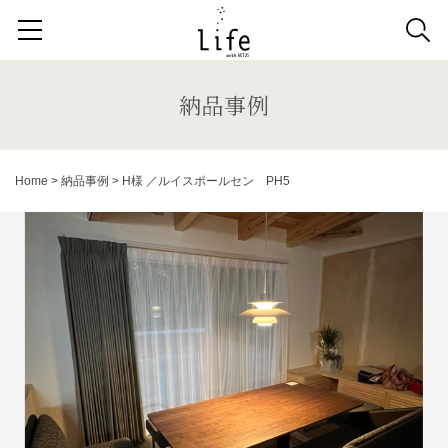
検索する記事の種類：
取扱商品
納品事例
News
納品事例
検索
Home
>
納品事例
>
H様 ／ルイスポールセン PH5
キーワードから記事を探す
カーテン
アンティーク
チェア
カウチソファ
ダイニングテーブル
ファブリック コレクション
ダイニングチェア
ベンチ
ベッド
スツール
システムソファ
テラス
AVボード
サイドテーブル
収納家具
デスク
照明