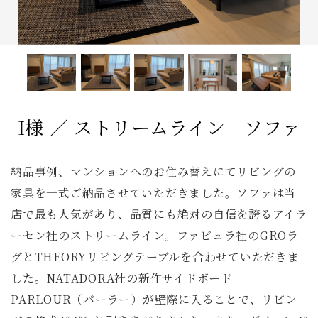
サイドテーブル
収納家具
デスク
照明
コンソールデスク
ミラー
3人掛けソファ
キッズ家具
2人掛けソファ
リビングテーブル
全てのキーワードを表示
I様 ／ ストリームライン ソファ
納品事例、マンションへのお住み替えにてリビングの
家具を一式ご納品させていただきました。ソファは当
店で最も人気があり、品質にも絶対の自信を誇るアイラ
ーセン社のストリームライン。ファビュラ社のGROラ
グとTHEORYリビングテーブルを合わせていただきま
した。NATADORA社の新作サイドボード
PARLOUR（パーラー）が壁際に入ることで、リビン