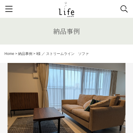
検索する記事の種類：
取扱商品
納品事例
News
納品事例
検索
Home
>
納品事例
>
I様 ／ ストリームライン ソファ
キーワードから記事を探す
キッチンボード
1人掛けソファ
ラグ
カーテン
アンティーク
チェア
カウチソファ
ダイニングテーブル
ファブリック コレクション
ダイニングチェア
ベンチ
ベッド
スツール
システムソファ
テラス
AVボード