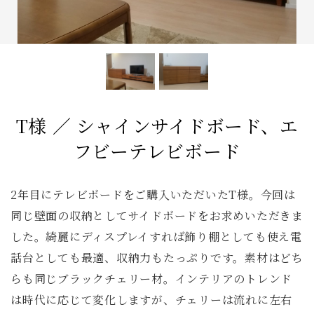
コンソールデスク
ミラー
3人掛けソファ
キッズ家具
2人掛けソファ
リビングテーブル
キッチンボード
1人掛けソファ
ラグ
カーテン
全てのキーワードを表示
T様 ／ シャインサイドボード、エ
フビーテレビボード
2年目にテレビボードをご購入いただいたT様。今回は
同じ壁面の収納としてサイドボードをお求めいただきま
した。綺麗にディスプレイすれば飾り棚としても使え電
話台としても最適、収納力もたっぷりです。素材はどち
らも同じブラックチェリー材。インテリアのトレンド
は時代に応じて変化しますが、チェリーは流れに左右