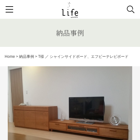
検索する記事の種類：
取扱商品
納品事例
News
納品事例
検索
Home
>
納品事例
>
T様 ／ シャインサイドボード、エフビーテレビボード
キーワードから記事を探す
アンティーク
チェア
カウチソファ
ダイニングテーブル
ファブリック コレクション
ダイニングチェア
ベンチ
ベッド
スツール
システムソファ
テラス
AVボード
サイドテーブル
収納家具
デスク
照明