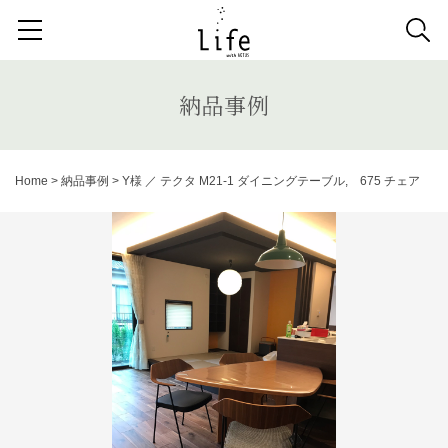
検索する記事の種類：
取扱商品
納品事例
News
納品事例
検索
Home
>
納品事例
>
Y様 ／ テクタ M21-1 ダイニングテーブル, 675 チェア
キーワードから記事を探す
システムソファ
テラス
AVボード
サイドテーブル
収納家具
デスク
照明
コンソールデスク
ミラー
3人掛けソファ
キッズ家具
2人掛けソファ
リビングテーブル
キッチンボード
1人掛けソファ
ラグ
カーテン