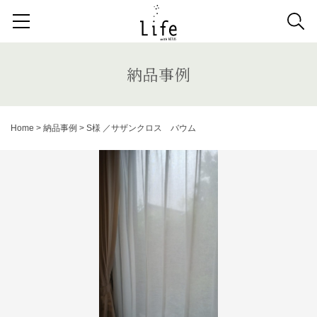
検索する記事の種類：
取扱商品
納品事例
News
納品事例
検索
Home
>
納品事例
>
S様 ／サザンクロス バウム
キーワードから記事を探す
1人掛けソファ
ラグ
カーテン
アンティーク
チェア
カウチソファ
ダイニングテーブル
ファブリック コレクション
ダイニングチェア
ベンチ
ベッド
スツール
システムソファ
テラス
AVボード
サイドテーブル
収納家具
デスク