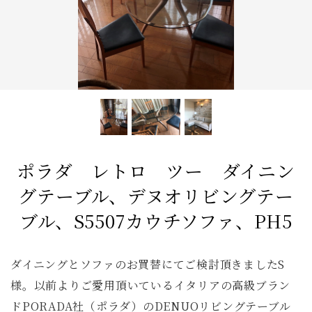
キッズ家具
2人掛けソファ
リビングテーブル
キッチンボード
1人掛けソファ
ラグ
カーテン
アンティーク
全てのキーワードを表示
ポラダ レトロ ツー ダイニン
グテーブル、デヌオリビングテー
ブル、S5507カウチソファ、PH5
ダイニングとソファのお買替にてご検討頂きましたS
様。以前よりご愛用頂いているイタリアの高級ブラン
ドPORADA社（ポラダ）のDENUOリビングテーブル