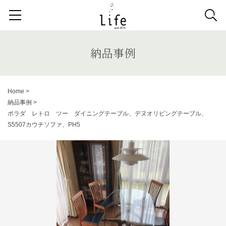
検索する記事の種類：
取扱商品
納品事例
News
納品事例
検索
Home
>
納品事例
>
キーワードから記事を探す
ポラダ レトロ ツー ダイニングテーブル、デヌオリビングテーブル、
S5507カウチソファ、PH5
チェア
カウチソファ
ダイニングテーブル
ファブリック コレクション
ダイニングチェア
ベンチ
ベッド
スツール
システムソファ
テラス
AVボード
サイドテーブル
収納家具
デスク
照明
コンソールデスク
ミラー
3人掛けソファ