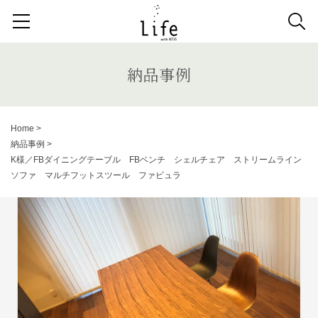
検索する記事の種類：
取扱商品
納品事例
News
納品事例
検索
Home
>
納品事例
>
キーワードから記事を探す
K様／FBダイニングテーブル FBベンチ シェルチェア ストリームライン
ソファ マルチフットスツール ファビュラ
システムソファ
テラス
AVボード
サイドテーブル
収納家具
デスク
照明
コンソールデスク
ミラー
3人掛けソファ
キッズ家具
2人掛けソファ
リビングテーブル
キッチンボード
1人掛けソファ
ラグ
カーテン