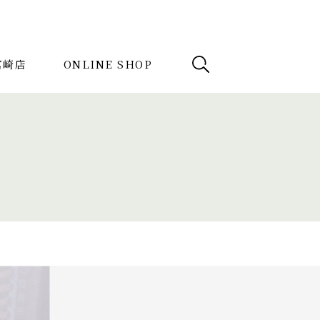
e宮崎店
ONLINE SHOP
例
News
検索
記事を探す
カーテン
アンティーク
チェア
ック コレクション
ダイニングチェア
ァ
テラス
AVボード
コンソールデスク
ミラー