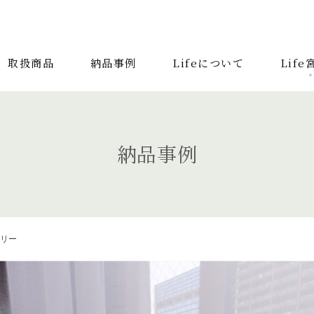
取扱商品
納品事例
Lifeについて
Lif
取扱商品
納品事
検索する記事の種類：
納品事例
キーワードから
キッチンボード
1人掛けソファ
ラグ
トリー
カウチソファ
ダイニングテーブル
ファブリ
ベンチ
ベッド
スツール
システムソフ
サイドテーブル
収納家具
デスク
照明