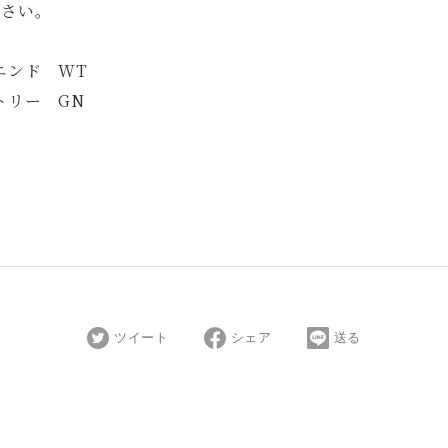
ださい。
エンド WT
トリー GN
ツイート
シェア
送る