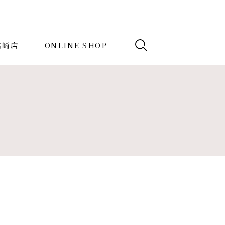
e宮崎店
ONLINE SHOP
例
News
検索
記事を探す
イニングテーブル
ベンチ
ベッド
スツール
ドテーブル
収納家具
デスク
けソファ
キッズ家具