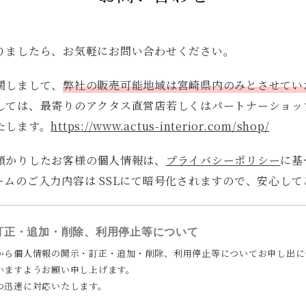
2人掛けソファ
リビングテーブル
キッチン
カーテン
りましたら、お気軽にお問い合わせください。
全てのキーワー
関しまして、
弊社の販売可能地域は宮崎県内のみとさせてい
しては、最寄りのアクタス直営店若しくはパートナーショッ
たします。
https://www.actus-interior.com/shop/
預かりしたお客様の個人情報は、
プライバシーポリシー
に基
ームのご入力内容は SSLにて暗号化されますので、安心し
訂正・追加・削除、利用停止等について
から個人情報の開示・訂正・追加・削除、利用停止等についてお申し出に
いますようお願い申し上げます。
つ迅速に対応いたします。