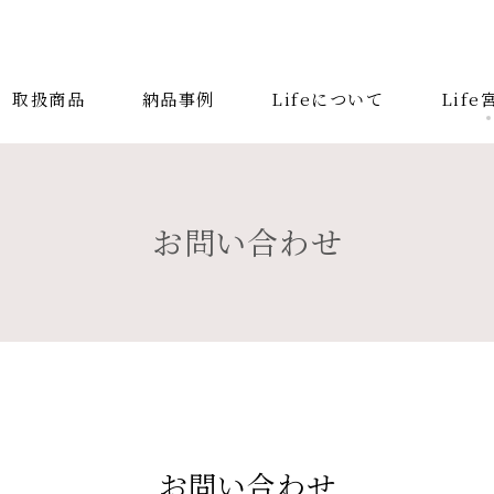
取扱商品
納品事例
Lifeについて
Lif
取扱商品
納品事
検索する記事の種類：
お問い合わせ
キーワードから
アンティーク
チェア
カウチソファ
ダ
ファブリック コレクション
ダイニングチェア
システムソファ
テラス
AVボード
サイ
お問い合わせ
照明
コンソールデスク
ミラー
3人掛