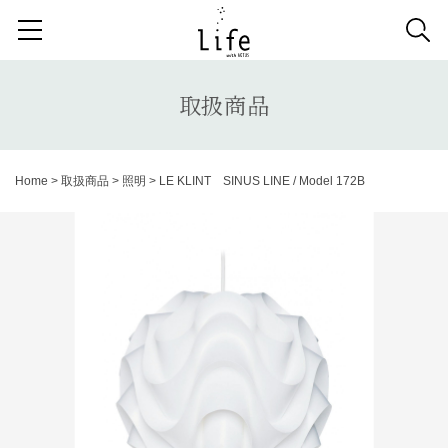
検索する記事の種類：
取扱商品
納品事例
News
取扱商品
検索
Home
>
取扱商品
>
照明
>
LE KLINT SINUS LINE / Model 172B
キーワードから記事を探す
収納家具
デスク
照明
コンソールデスク
ミラー
3人掛けソファ
キッズ家具
2人掛けソファ
リビングテーブル
キッチンボード
1人掛けソファ
ラグ
カーテン
アンティーク
チェア
カウチソファ
ダイニングテーブル