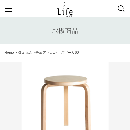
検索する記事の種類：
取扱商品
納品事例
News
取扱商品
検索
Home
>
取扱商品
>
チェア
>
artek スツール60
キーワードから記事を探す
ダイニングチェア
ベンチ
ベッド
スツール
システムソファ
テラス
AVボード
サイドテーブル
収納家具
デスク
照明
コンソールデスク
ミラー
3人掛けソファ
キッズ家具
2人掛けソファ
リビングテーブル