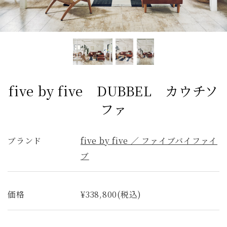
ファブリック コレクション
ダイニングチェア
ベンチ
ベッド
スツール
システムソファ
テラス
AVボード
サイドテーブル
全てのキーワードを表示
five by five DUBBEL カウチソ
ファ
ブランド
five by five ／ ファイブバイファイ
ブ
価格
¥338,800(税込)