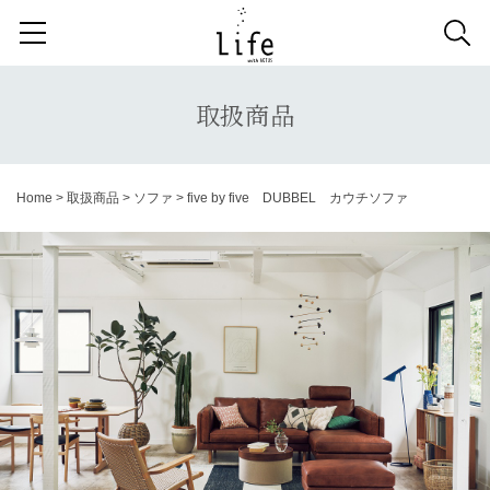
検索する記事の種類：
取扱商品
納品事例
News
取扱商品
検索
Home
>
取扱商品
>
ソファ
>
five by five DUBBEL カウチソファ
キーワードから記事を探す
収納家具
デスク
照明
コンソールデスク
ミラー
3人掛けソファ
キッズ家具
2人掛けソファ
リビングテーブル
キッチンボード
1人掛けソファ
ラグ
カーテン
アンティーク
チェア
カウチソファ
ダイニングテーブル