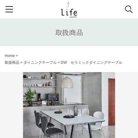
検索する記事の種類：
取扱商品
納品事例
News
取扱商品
検索
Home
>
取扱商品
>
ダイニングテーブル
>
DW セラミックダイニングテーブル
キーワードから記事を探す
システムソファ
テラス
AVボード
サイドテーブル
収納家具
デスク
照明
コンソールデスク
ミラー
3人掛けソファ
キッズ家具
2人掛けソファ
リビングテーブル
キッチンボード
1人掛けソファ
ラグ
カーテン