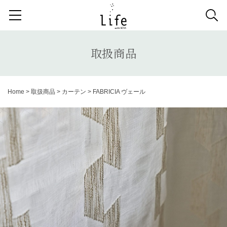
検索する記事の種類：
取扱商品
納品事例
News
取扱商品
検索
Home
>
取扱商品
>
カーテン
>
FABRICIA ヴェール
キーワードから記事を探す
収納家具
デスク
照明
コンソールデスク
ミラー
3人掛けソファ
キッズ家具
2人掛けソファ
リビングテーブル
キッチンボード
1人掛けソファ
ラグ
カーテン
アンティーク
チェア
カウチソファ
ダイニングテーブル