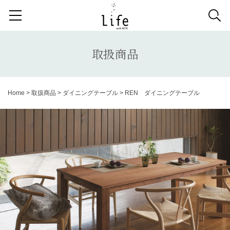
検索する記事の種類：
取扱商品
納品事例
News
取扱商品
検索
Home
>
取扱商品
>
ダイニングテーブル
>
REN ダイニングテーブル
キーワードから記事を探す
アンティーク
チェア
カウチソファ
ダイニングテーブル
ファブリック コレクション
ダイニングチェア
ベンチ
ベッド
スツール
システムソファ
テラス
AVボード
サイドテーブル
収納家具
デスク
照明