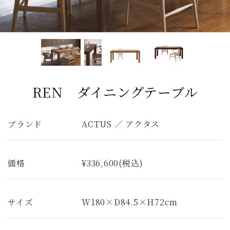
コンソールデスク
ミラー
3人掛けソファ
キッズ家具
2人掛けソファ
リビングテーブル
キッチンボード
1人掛けソファ
ラグ
カーテン
全てのキーワードを表示
REN ダイニングテーブル
ブランド
ACTUS ／ アクタス
価格
¥336,600(税込)
サイズ
W180×D84.5×H72cm