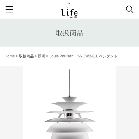
検索する記事の種類：
取扱商品
納品事例
News
取扱商品
検索
Home
>
取扱商品
>
照明
>
Louis Poulsen SNOWBALL ペンダント
キーワードから記事を探す
キッチンボード
1人掛けソファ
ラグ
カーテン
アンティーク
チェア
カウチソファ
ダイニングテーブル
ファブリック コレクション
ダイニングチェア
ベンチ
ベッド
スツール
システムソファ
テラス
AVボード