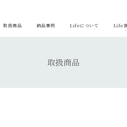
取扱商品
納品事例
Lifeについて
Lif
取扱商品
納品事
検索する記事の種類：
取扱商品
キーワードから
ダイニングテーブル
ファブリック コレクション
ベッド
スツール
システムソファ
テラ
収納家具
デスク
照明
コンソールデス
キッズ家具
2人掛けソファ
リビングテーブ