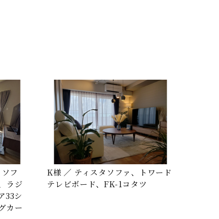
・ソフ
K様 ／ ティスタソファ、トワード
、ラジ
テレビボード、FK-1コタツ
33シ
グカー