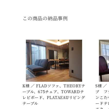
この商品の納品事例
K様 ／ FLADソファ、THEORYテ
S様 
ーブル、675チェア、TOWARDテ
ブ フ
レビボード、PLATAEAUリビング
ンこた
テーブル
ードテ