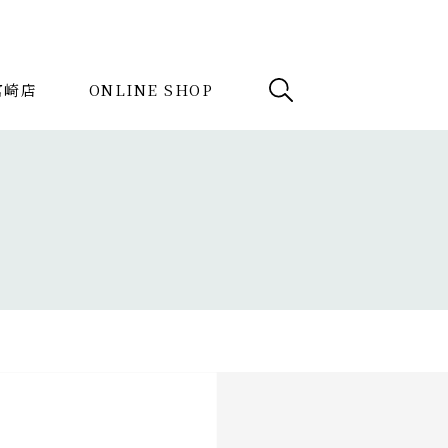
e宮崎店
ONLINE SHOP
例
News
検索
記事を探す
ダイニングチェア
ベンチ
ス
AVボード
サイドテーブル
ク
ミラー
3人掛けソファ
ル
キッチンボード
1人掛けソファ