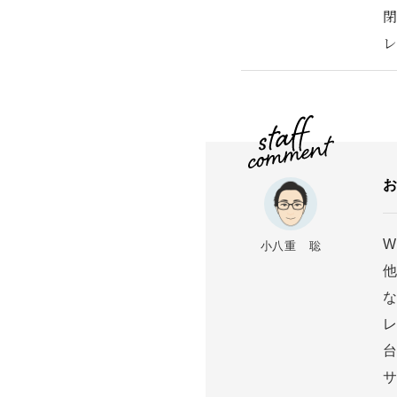
W
小八重 聡
レ