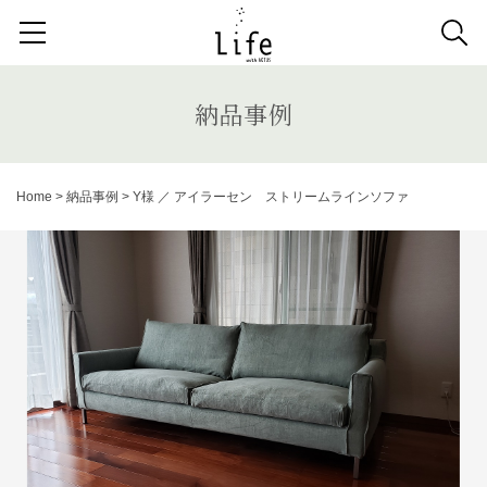
検索する記事の種類：
取扱商品
納品事例
News
納品事例
検索
Home
>
納品事例
>
Y様 ／ アイラーセン ストリームラインソファ
キーワードから記事を探す
収納家具
デスク
照明
コンソールデスク
ミラー
3人掛けソファ
キッズ家具
2人掛けソファ
リビングテーブル
キッチンボード
1人掛けソファ
ラグ
カーテン
アンティーク
チェア
カウチソファ
ダイニングテーブル