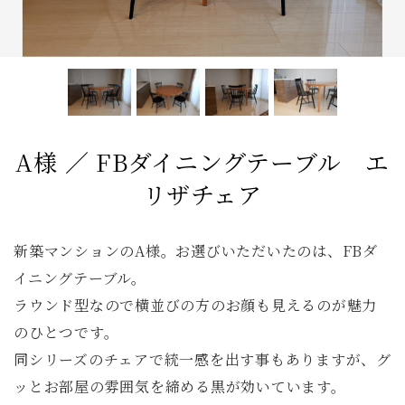
サイドテーブル
収納家具
デスク
照明
コンソールデスク
ミラー
3人掛けソファ
キッズ家具
2人掛けソファ
リビングテーブル
全てのキーワードを表示
A様 ／ FBダイニングテーブル エ
リザチェア
新築マンションのA様。お選びいただいたのは、FBダ
イニングテーブル。
ラウンド型なので横並びの方のお顔も見えるのが魅力
のひとつです。
同シリーズのチェアで統一感を出す事もありますが、グ
ッとお部屋の雰囲気を締める黒が効いています。