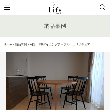
検索する記事の種類：
取扱商品
納品事例
News
納品事例
検索
Home
>
納品事例
>
A様 ／ FBダイニングテーブル エリザチェア
キーワードから記事を探す
キッチンボード
1人掛けソファ
ラグ
カーテン
アンティーク
チェア
カウチソファ
ダイニングテーブル
ファブリック コレクション
ダイニングチェア
ベンチ
ベッド
スツール
システムソファ
テラス
AVボード