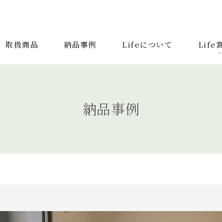
取扱商品
納品事例
Lifeについて
Lif
取扱商品
納品事
検索する記事の種類：
納品事例
キーワードから
システムソファ
テラス
AVボード
サイ
照明
コンソールデスク
ミラー
3人掛
2人掛けソファ
リビングテーブル
キッチン
カーテン
アンティーク
チェア
カウチ