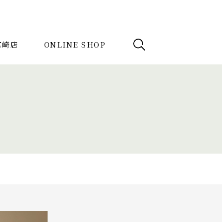
e宮崎店
ONLINE SHOP
例
News
検索
記事を探す
ドテーブル
収納家具
デスク
けソファ
キッズ家具
ボード
1人掛けソファ
ラグ
ソファ
ダイニングテーブル