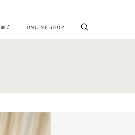
e宮崎店
ONLINE SHOP
例
News
検索
記事を探す
ク
ミラー
3人掛けソファ
ル
キッチンボード
1人掛けソファ
カウチソファ
ダイニングテーブル
ベンチ
ベッド
スツール