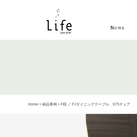
News
Home
>
納品事例
>
F様 ／ FJダイニングテーブル、675チェア