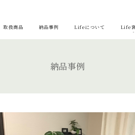
取扱商品
納品事例
Lifeについて
Lif
取扱商品
納品事
検索する記事の種類：
納品事例
キーワードから
収納家具
デスク
照明
コンソールデス
キッズ家具
2人掛けソファ
リビングテーブ
ラグ
カーテン
アンティーク
チェア
ファブリック コレクション
ダイニングチェア