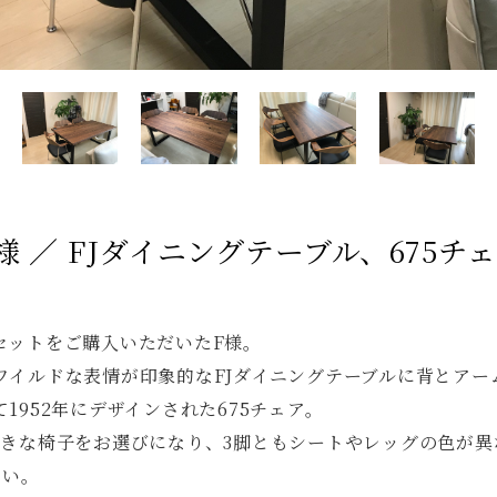
様 ／ FJダイニングテーブル、675チ
セットをご購入いただいたF様。
ワイルドな表情が印象的なFJダイニングテーブルに背とアー
1952年にデザインされた675チェア。
好きな椅子をお選びになり、3脚ともシートやレッグの色が異
さい。