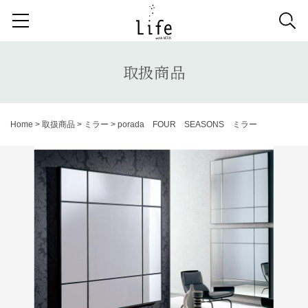
検索する記事の種類：
取扱商品
納品事例
News
取扱商品
検索
Home
>
取扱商品
>
ミラー
>
porada FOUR SEASONS ミラー
キーワードから記事を探す
1人掛けソファ
ラグ
カーテン
アンティーク
チェア
カウチソファ
ダイニングテーブル
ファブリック コレクション
ダイニングチェア
ベンチ
ベッド
スツール
システムソファ
テラス
AVボード
サイドテーブル
収納家具
デスク