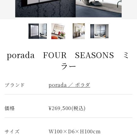
照明
コンソールデスク
ミラー
3人掛けソファ
キッズ家具
2人掛けソファ
リビングテーブル
キッチンボード
全てのキーワードを表示
porada FOUR SEASONS ミ
ラー
ブランド
porada ／ ポラダ
価格
¥269,500(税込)
サイズ
W100×D6×H100cm